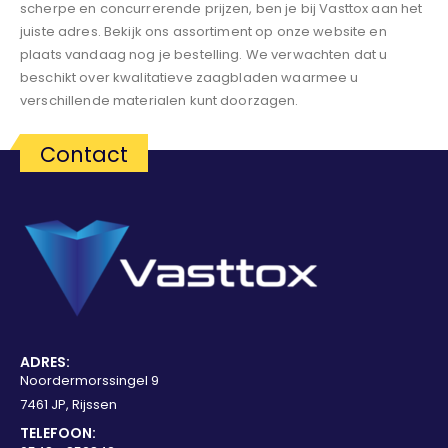
scherpe en concurrerende prijzen, ben je bij Vasttox aan het
juiste adres. Bekijk ons ​​assortiment op onze website en
plaats vandaag nog je bestelling. We verwachten dat u
beschikt over kwalitatieve zaagbladen waarmee u
verschillende materialen kunt doorzagen.
Contact
ADRES:
Noordermorssingel 9
7461 JP, Rijssen
TELEFOON: