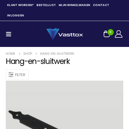
KLANT WORDEN?
BESTELLIJST
MIJN WINKELWAGEN
CONTACT
INLOGGEN
0
HOME
SHOP
HANG-EN-SLUITWERK
Hang-en-sluitwerk
FILTER