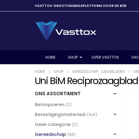
VASTTOX GROOTHANDELSPLATFORM VOOR DE B2B
HOME
SHOP
OVER VASTTOX
VAC
HOME
SHOP
GEREEDSCHAP
,
ZAAGBLADEN
UN
Uni BiM Reciprozaagblad M
ONS ASSORTIMENT
Betonpoeren
(2)
Bevestigingsmateriaal
(441)
Geen categorie
(2)
Gereedschap
(88)