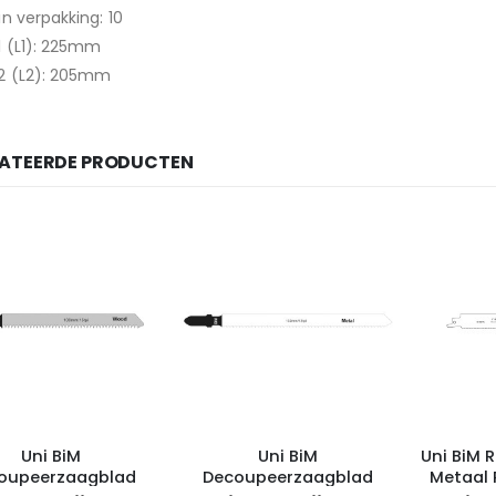
in verpakking: 10
1 (L1): 225mm
2 (L2): 205mm
LATEERDE PRODUCTEN
Uni BiM
Uni BiM
Uni BiM 
oupeerzaagblad
Decoupeerzaagblad
Metaal R