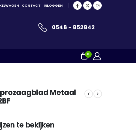
NKELWAGEN
CONTACT
INLOGGEN
0548 - 852842
0
ciprozaagblad Metaal
22BF
jzen te bekijken