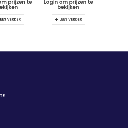
Hout Ref. Nr. T344D
om prijzen te
Login om prijzen te
ekijken
bekijken
LEES VERDER
LEES VERDER
TE