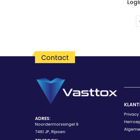
Hardho
Logi
Contact
KLANT
Privacy
ADRES:
Herroep
Noordermorssingel 9
Algeme
7461 JP, Rijssen