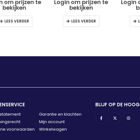
ut Ref. Nr. T101AIF
Metaal Ref. Nr. T318BF
n om prijzen te
Login om prijzen te
Login 
bekijken
bekijken
b
LEES VERDER
LEES VERDER
ENSERVICE
BLIJF OP DE HOOG
 statement
Garantie en klachten
ingsrecht
Mijn account
ne voorwaarden
Winkelwagen