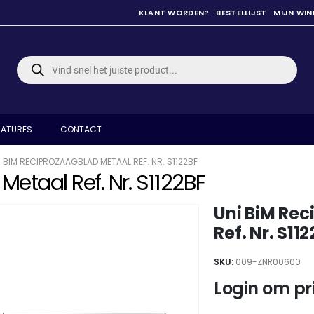
KLANT WORDEN?
BESTELLIJST
MIJN WI
Producten
zoeken
ATURES
CONTACT
I BIM RECIPROZAAGBLAD METAAL REF. NR. S1122BF
etaal Ref. Nr. S1122BF
Uni BiM Re
Ref. Nr. S11
SKU:
009-ZNR00600
Login om pri