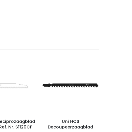
Reciprozaagblad
Uni HCS
ef. Nr. S1120CF
Decoupeerzaagblad