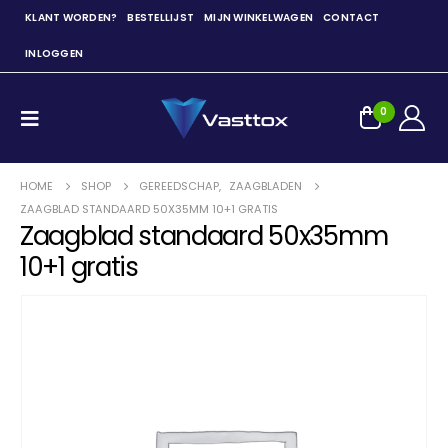
KLANT WORDEN?
BESTELLIJST
MIJN WINKELWAGEN
CONTACT
INLOGGEN
0
HOME
SHOP
GEREEDSCHAP
,
ZAAGBLADEN
ZAAGBLAD STANDAARD 50X35MM 10+1 GRATIS
Zaagblad standaard 50x35mm
10+1 gratis