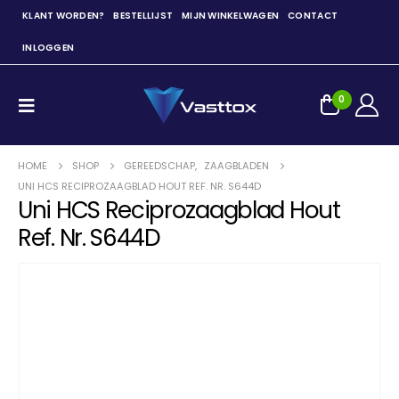
KLANT WORDEN?
BESTELLIJST
MIJN WINKELWAGEN
CONTACT
INLOGGEN
0
HOME
SHOP
GEREEDSCHAP
,
ZAAGBLADEN
UNI HCS RECIPROZAAGBLAD HOUT REF. NR. S644D
Uni HCS Reciprozaagblad Hout
Ref. Nr. S644D