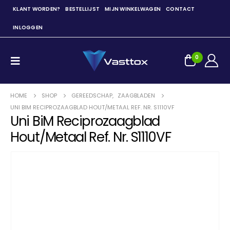
KLANT WORDEN?
BESTELLIJST
MIJN WINKELWAGEN
CONTACT
INLOGGEN
0
HOME
SHOP
GEREEDSCHAP
,
ZAAGBLADEN
UNI BIM RECIPROZAAGBLAD HOUT/METAAL REF. NR. S1110VF
Uni BiM Reciprozaagblad
Hout/Metaal Ref. Nr. S1110VF