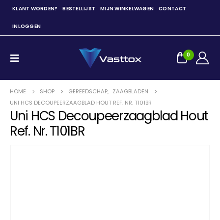
KLANT WORDEN?
BESTELLIJST
MIJN WINKELWAGEN
CONTACT
INLOGGEN
0
HOME
SHOP
GEREEDSCHAP
,
ZAAGBLADEN
UNI HCS DECOUPEERZAAGBLAD HOUT REF. NR. T101BR
Uni HCS Decoupeerzaagblad Hout
Ref. Nr. T101BR