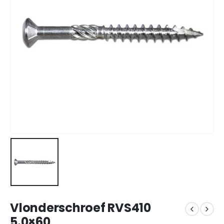
Vlonderschroef RVS410
5.0×60