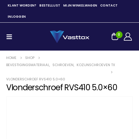
KLANT WORDEN?
BESTELLIJST
MIJN WINKELWAGEN
CONTACT
INLOGGEN
0
HOME
SHOP
BEVESTIGINGSMATERIAAL
,
SCHROEVEN
,
KOZIJNSCHROEVEN TX
VLONDERSCHROEF RVS410 5.0×60
Vlonderschroef RVS410 5.0×60