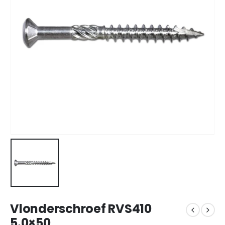
Vlonderschroef RVS410
5.0×50