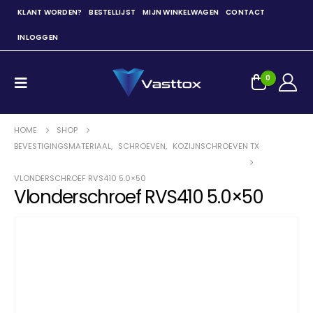
KLANT WORDEN?
BESTELLIJST
MIJN WINKELWAGEN
CONTACT
INLOGGEN
0
HOME
SHOP
BEVESTIGINGSMATERIAAL
,
SCHROEVEN
,
KOZIJNSCHROEVEN TX
VLONDERSCHROEF RVS410 5.0×50
Vlonderschroef RVS410 5.0×50