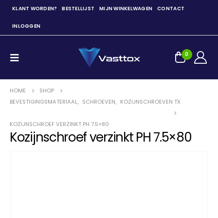
KLANT WORDEN?
BESTELLIJST
MIJN WINKELWAGEN
CONTACT
INLOGGEN
0
HOME
SHOP
BEVESTIGINGSMATERIAAL
,
SCHROEVEN
,
KOZIJNSCHROEVEN TX
KOZIJNSCHROEF VERZINKT PH 7.5×80
Kozijnschroef verzinkt PH 7.5×80