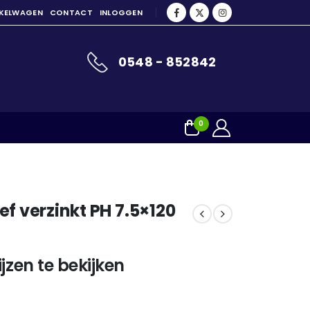
NKELWAGEN
CONTACT
INLOGGEN
0548 - 852842
0
ef verzinkt PH 7.5×120
jzen te bekijken