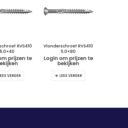
schroef RVS410
Vlonderschroef RVS410
5.0×40
5.0×80
om prijzen te
Login om prijzen te
ekijken
bekijken
LEES VERDER
LEES VERDER