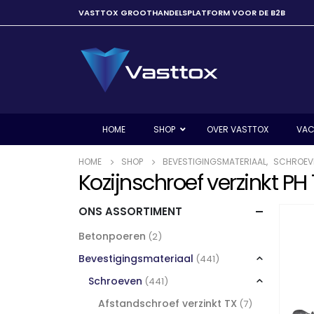
VASTTOX GROOTHANDELSPLATFORM VOOR DE B2B
HOME
SHOP
OVER VASTTOX
VAC
HOME
SHOP
BEVESTIGINGSMATERIAAL
,
SCHROEV
Kozijnschroef verzinkt PH
ONS ASSORTIMENT
Betonpoeren
(2)
Bevestigingsmateriaal
(441)
Schroeven
(441)
Afstandschroef verzinkt TX
(7)