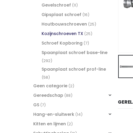
Gevelschroef
(11)
Gipsplaat schroef
(16)
Houtbouwschroeven
(25)
Kozijnschroeven TX
(25)
Schroef Kopboring
(7)
Spaanplaat schroef base-line
(292)
Spaanplaat schroef prof-line
(58)
Geen categorie
(2)
Gereedschap
(88)
GERE
GS
(7)
Hang-en-sluitwerk
(14)
Kitten en lijmen
(2)