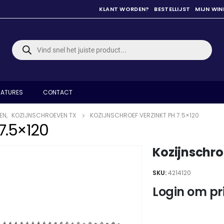
KLANT WORDEN?
BESTELLIJST
MIJN WI
Producten
zoeken
ATURES
CONTACT
EN
,
KOZIJNSCHROEVEN TX
KOZIJNSCHROEF VERZINKT PH 7.5×120
 7.5×120
Kozijnschro
SKU:
4214120
Login om pri