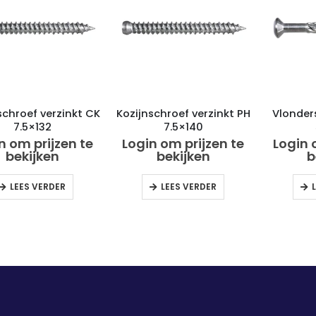
schroef verzinkt CK
Kozijnschroef verzinkt PH
Vlonder
7.5×132
7.5×140
n om prijzen te
Login om prijzen te
Login 
bekijken
bekijken
b
LEES VERDER
LEES VERDER