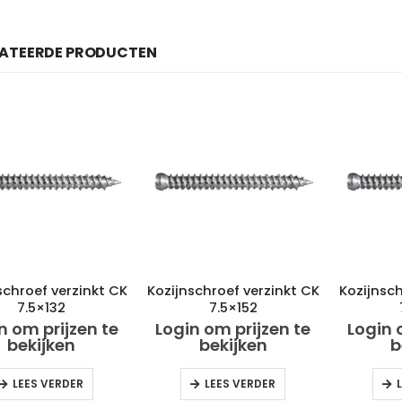
LATEERDE PRODUCTEN
schroef verzinkt CK
Kozijnschroef verzinkt CK
Kozijnsch
7.5×132
7.5×152
n om prijzen te
Login om prijzen te
Login 
bekijken
bekijken
b
LEES VERDER
LEES VERDER