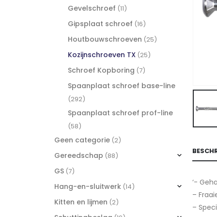
Gevelschroef
(11)
Gipsplaat schroef
(16)
Houtbouwschroeven
(25)
Kozijnschroeven TX
(25)
Schroef Kopboring
(7)
Spaanplaat schroef base-line
(292)
Spaanplaat schroef prof-line
(58)
Geen categorie
(2)
BESCHR
Gereedschap
(88)
GS
(7)
‘- Geh
Hang-en-sluitwerk
(14)
– Fraai
Kitten en lijmen
(2)
– Speci