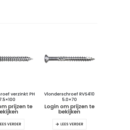
roef verzinkt PH
Vlonderschroef RVS410
7.5×100
5.0×70
om prijzen te
Login om prijzen te
ekijken
bekijken
LEES VERDER
LEES VERDER