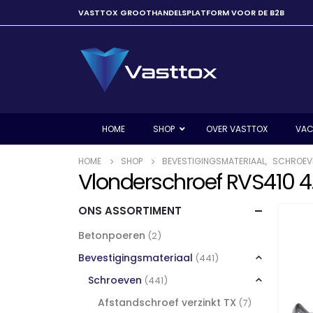
VASTTOX GROOTHANDELSPLATFORM VOOR DE B2B
HOME
SHOP
OVER VASTTOX
VAC
HOME
SHOP
BEVESTIGINGSMATERIAAL
,
SCHROEV
Vlonderschroef RVS410 4
ONS ASSORTIMENT
Betonpoeren
(2)
Bevestigingsmateriaal
(441)
Schroeven
(441)
Afstandschroef verzinkt TX
(7)