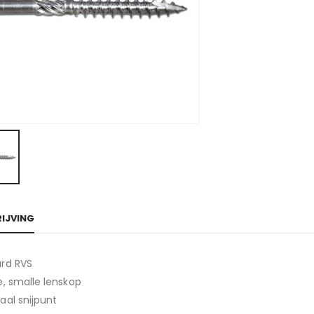
IJVING
ard RVS
e, smalle lenskop
aal snijpunt