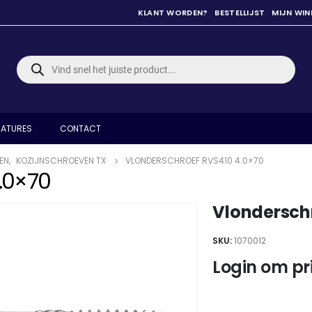
KLANT WORDEN?
BESTELLIJST
MIJN WI
Producten
zoeken
ATURES
CONTACT
EN
,
KOZIJNSCHROEVEN TX
VLONDERSCHROEF RVS410 4.0×70
.0×70
Vlondersch
SKU:
1070012
Login om pri