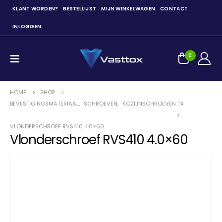
KLANT WORDEN?
BESTELLIJST
MIJN WINKELWAGEN
CONTACT
INLOGGEN
0
HOME
SHOP
BEVESTIGINGSMATERIAAL
,
SCHROEVEN
,
KOZIJNSCHROEVEN TX
VLONDERSCHROEF RVS410 4.0×60
Vlonderschroef RVS410 4.0×60