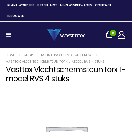
KLANT WORDEN?
BESTELLIJST
MIJN WINKELWAGEN
CONTACT
INLOGGEN
0
HOME
SHOP
SCHUTTINGBESLAG
,
UNIBESLAG
VASTTOX VLECHTSCHERMSTEUN TORX L-MODEL RVS 4 STUKS
Vasttox Vlechtschermsteun torx L-
model RVS 4 stuks