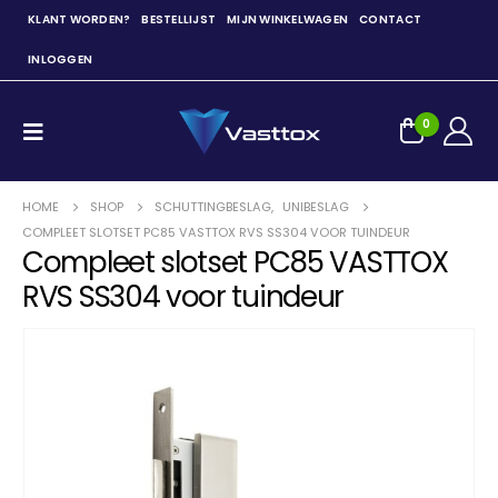
KLANT WORDEN?
BESTELLIJST
MIJN WINKELWAGEN
CONTACT
INLOGGEN
0
HOME
SHOP
SCHUTTINGBESLAG
,
UNIBESLAG
COMPLEET SLOTSET PC85 VASTTOX RVS SS304 VOOR TUINDEUR
Compleet slotset PC85 VASTTOX
RVS SS304 voor tuindeur