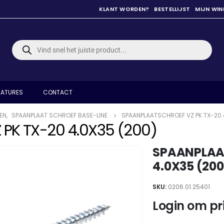
KLANT WORDEN?
BESTELLIJST
MIJN WI
Producten
zoeken
ATURES
CONTACT
EN
,
SPAANPLAAT SCHROEF BASE-LINE
SPAANPLAATSCHROEF VZ PK TX-20 
PK TX-20 4.0X35 (200)
SPAANPLAA
4.0X35 (200
SKU:
0206.01.25401
Login om pri