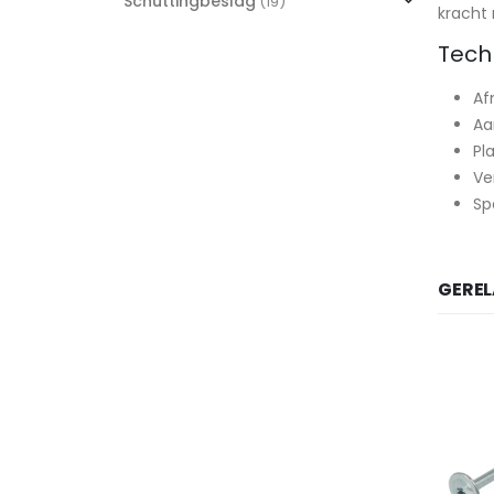
Schuttingbeslag
(19)
kracht 
Tech
Af
Aa
Pl
Ve
Sp
GERE