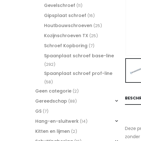
Gevelschroef
(11)
Gipsplaat schroef
(16)
Houtbouwschroeven
(25)
Kozijnschroeven TX
(25)
Schroef Kopboring
(7)
Spaanplaat schroef base-line
(292)
Spaanplaat schroef prof-line
(58)
Geen categorie
(2)
BESCHR
Gereedschap
(88)
GS
(7)
Hang-en-sluitwerk
(14)
Deze pr
Kitten en lijmen
(2)
zonder