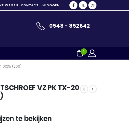
NKELWAGEN
CONTACT
INLOGGEN
0548 - 852842
0
4.0X35 (200)
TSCHROEF VZ PK TX-20
)
jzen te bekijken