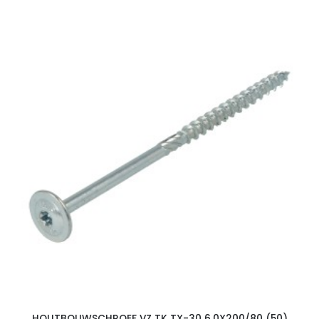
HOUTBOUWSCHROEF VZ TK TX-30 6.0X200/80 (50)