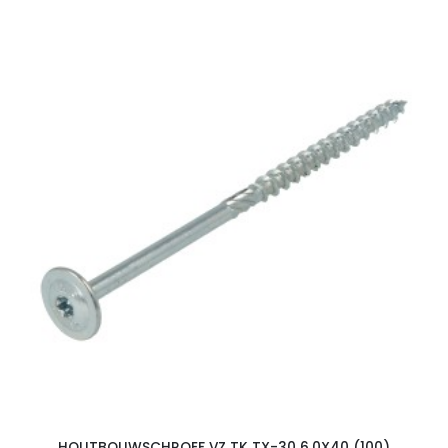
HOUTBOUWSCHROEF VZ TK TX-30 6.0X40 (100)