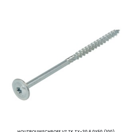
HOUTBOUWSCHROEF VZ TK TX-30 6.0X50 (100)