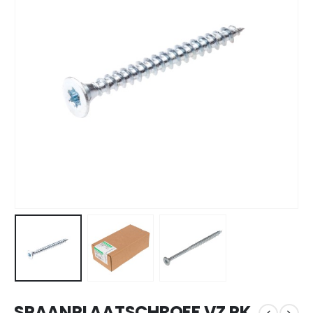
SPAANPLAATSCHROEF VZ PK