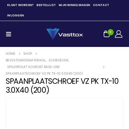
KLANT WORDEN?
BESTELLIJST
MIJN WINKELWAGEN
CONTACT
INLOGGEN
0
HOME
SHOP
BEVESTIGINGSMATERIAAL
,
SCHROEVEN
,
SPAANPLAAT SCHROEF BASE-LINE
SPAANPLAATSCHROEF VZ PK TX-10 3.0X40 (200)
SPAANPLAATSCHROEF VZ PK TX-10
3.0X40 (200)