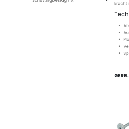
Schuttingbeslag
(19)
kracht 
Tech
Af
Aa
Pl
Ve
Sp
GERE