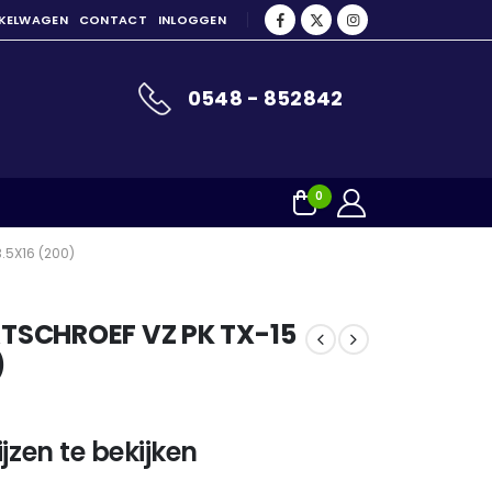
NKELWAGEN
CONTACT
INLOGGEN
0548 - 852842
0
.5X16 (200)
SCHROEF VZ PK TX-15
)
jzen te bekijken