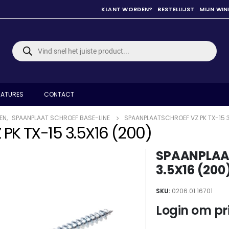
KLANT WORDEN?
BESTELLIJST
MIJN WI
Producten
zoeken
ATURES
CONTACT
EN
,
SPAANPLAAT SCHROEF BASE-LINE
SPAANPLAATSCHROEF VZ PK TX-15 3
K TX-15 3.5X16 (200)
SPAANPLAAT
3.5X16 (200
SKU:
0206.01.16701
Login om pri