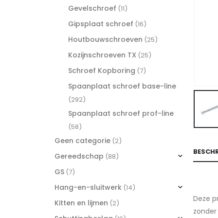
Gevelschroef
(11)
Gipsplaat schroef
(16)
Houtbouwschroeven
(25)
Kozijnschroeven TX
(25)
Schroef Kopboring
(7)
Spaanplaat schroef base-line
(292)
Spaanplaat schroef prof-line
(58)
Geen categorie
(2)
BESCHR
Gereedschap
(88)
GS
(7)
Hang-en-sluitwerk
(14)
Deze pr
Kitten en lijmen
(2)
zonder