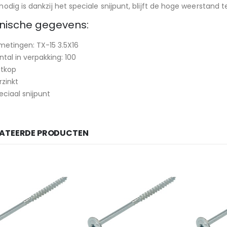
nodig is dankzij het speciale snijpunt, blijft de hoge weerstand
nische gegevens:
metingen: TX-15 3.5X16
ntal in verpakking: 100
atkop
rzinkt
eciaal snijpunt
LATEERDE PRODUCTEN