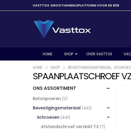
VASTTOX GROOTHANDELSPLATFORM VOOR DE B2B
HOME
SHOP
OVER VASTTOX
VAC
HOME
SHOP
BEVESTIGINGSMATERIAAL
,
SCHROEV
SPAANPLAATSCHROEF VZ P
ONS ASSORTIMENT
Betonpoeren
(2)
Bevestigingsmateriaal
(441)
Schroeven
(441)
Afstandschroef verzinkt TX
(7)