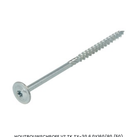
HOUTBOUWSCHROEF VZ TK TX-30 6.0X160/80 (50)