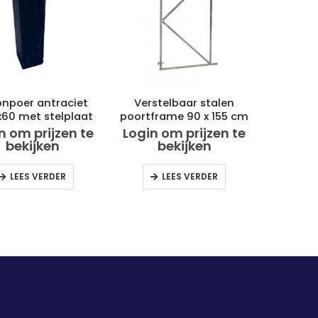
onpoer antraciet
Verstelbaar stalen
x60 met stelplaat
poortframe 90 x 155 cm
vuurverzinkt
n om prijzen te
Login om prijzen te
bekijken
bekijken
LEES VERDER
LEES VERDER