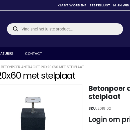
KLANT WORDEN?
BESTELLIJST
MIJN WI
Producten
zoeken
ATURES
CONTACT
BETONPOER ANTRACIET 20X20X60 MET STELPLAAT
20x60 met stelplaat
Betonpoer 
stelplaat
SKU:
2019102
Login om pri