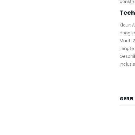
constru
Tech
Kleur: 
Hoogte
Maat: 
Lengte
Geschik
Inclusi
GERE