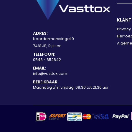
KLANT
Privacy
ADRES:
Herroep
Noordermorssingel 9
Algeme
7461 JP, Rijssen
TELEFOON:
0548 - 852842
EMAIL:
info@vasttox.com
BEREIKBAAR:
Maandag t/m vrijdag: 08.30 tot 21.30 uur