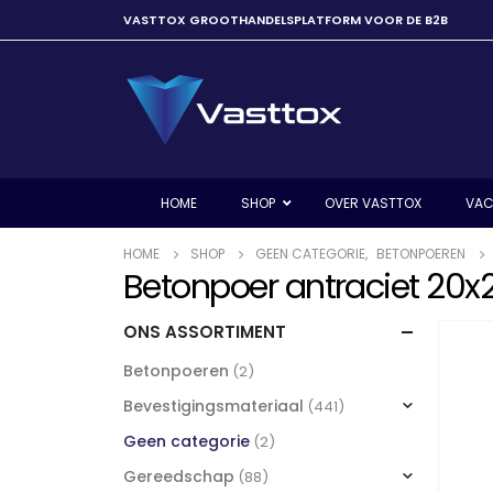
VASTTOX GROOTHANDELSPLATFORM VOOR DE B2B
HOME
SHOP
OVER VASTTOX
VAC
HOME
SHOP
GEEN CATEGORIE
,
BETONPOEREN
Betonpoer antraciet 20x
ONS ASSORTIMENT
Betonpoeren
(2)
Bevestigingsmateriaal
(441)
Geen categorie
(2)
Gereedschap
(88)