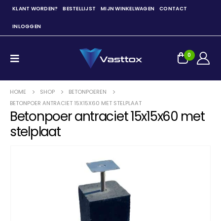
KLANT WORDEN?
BESTELLIJST
MIJN WINKELWAGEN
CONTACT
INLOGGEN
0
HOME
SHOP
BETONPOEREN
BETONPOER ANTRACIET 15X15X60 MET STELPLAAT
Betonpoer antraciet 15x15x60 met
stelplaat