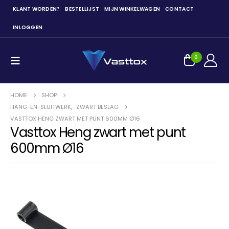
KLANT WORDEN?
BESTELLIJST
MIJN WINKELWAGEN
CONTACT
INLOGGEN
0
HOME
SHOP
HANG-EN-SLUITWERK
,
ZWART BESLAG
VASTTOX HENG ZWART MET PUNT 600MM Ø16
Vasttox Heng zwart met punt
600mm Ø16