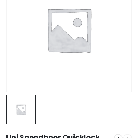
Uni Speedboor Quicklock