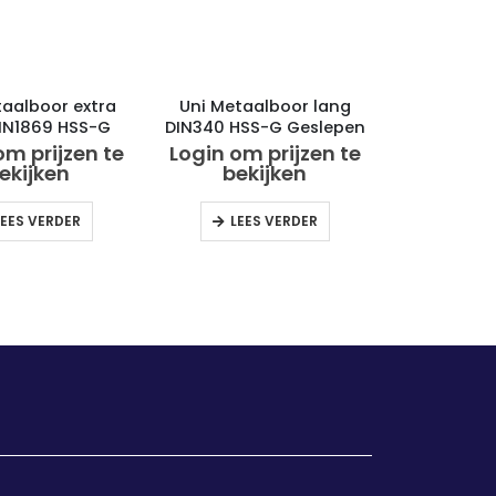
taalboor extra
Uni Metaalboor lang
DIN1869 HSS-G
DIN340 HSS-G Geslepen
eslepen
om prijzen te
Login om prijzen te
ekijken
bekijken
LEES VERDER
LEES VERDER