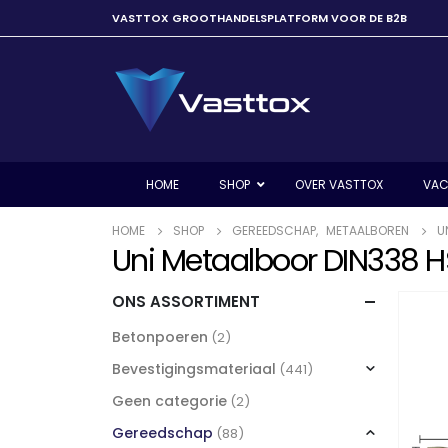
VASTTOX GROOTHANDELSPLATFORM VOOR DE B2B
HOME
SHOP
OVER VASTTOX
VAC
HOME
SHOP
GEREEDSCHAP
,
METAALBOREN
U
Uni Metaalboor DIN338 
ONS ASSORTIMENT
Betonpoeren
(2)
Bevestigingsmateriaal
(441)
Geen categorie
(2)
Gereedschap
(88)