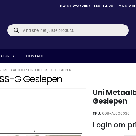
KLANT WORDEN?
BESTELLIJST
MIJN WI
Producten
zoeken
ATURES
CONTACT
NI METAALBOOR DIN338 HSS-G GESLEPEN
HSS-G Geslepen
Uni Metaal
Geslepen
SKU:
009-AL000030
Login om pri