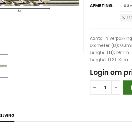
AFMETING
WISS
Aantal in verpakking
Diameter (D): 0.3
Lengte1 (L1): 19mm
Lengte2 (L2): 3mm
Login om pri
IJVING