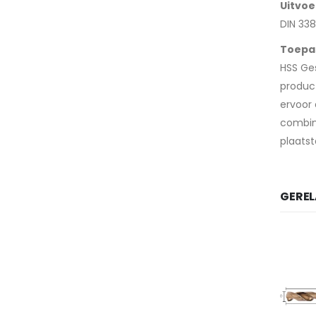
Uitvoe
DIN 338
Toepa
HSS Ges
product
ervoor
combina
plaatst
GERE