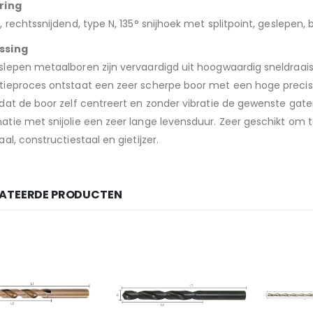
ring
, rechtssnijdend, type N, 135° snijhoek met splitpoint, geslepen, b
ssing
lepen metaalboren zijn vervaardigd uit hoogwaardig sneldraaistaa
ieproces ontstaat een zeer scherpe boor met een hoge precisie
 dat de boor zelf centreert en zonder vibratie de gewenste gat
tie met snijolie een zeer lange levensduur. Zeer geschikt om 
aal, constructiestaal en gietijzer.
LATEERDE PRODUCTEN