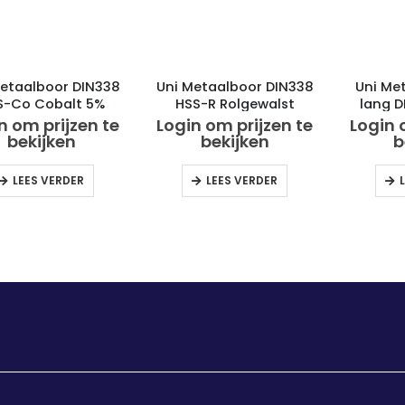
Metaalboor DIN338
Uni Metaalboor DIN338
Uni Me
S-Co Cobalt 5%
HSS-R Rolgewalst
lang 
G
n om prijzen te
Login om prijzen te
Login 
bekijken
bekijken
b
LEES VERDER
LEES VERDER