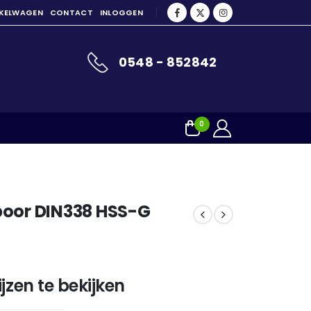
NKELWAGEN
CONTACT
INLOGGEN
0548 - 852842
0
boor DIN338 HSS-G
jzen te bekijken