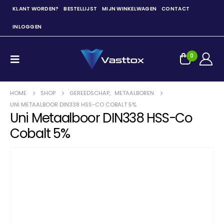
KLANT WORDEN?
BESTELLIJST
MIJN WINKELWAGEN
CONTACT
INLOGGEN
0
HOME
SHOP
GEREEDSCHAP
,
METAALBOREN
UNI METAALBOOR DIN338 HSS-CO COBALT 5%
Uni Metaalboor DIN338 HSS-Co
Cobalt 5%