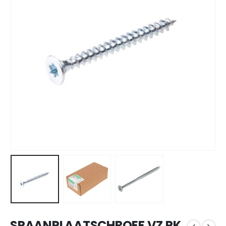
SPAANPLAATSCHROEF VZ PK