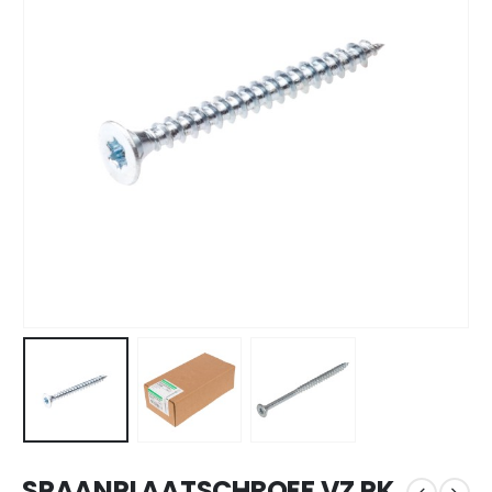
SPAANPLAATSCHROEF VZ PK