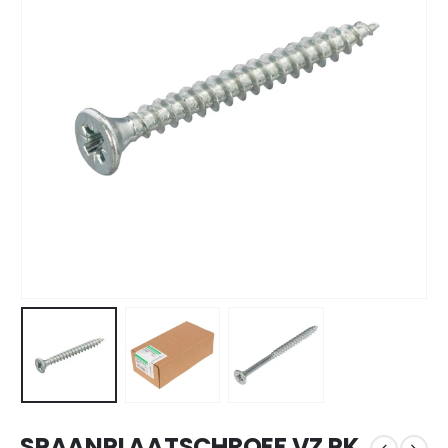
SPAANPLAATSCHROEF VZ PK