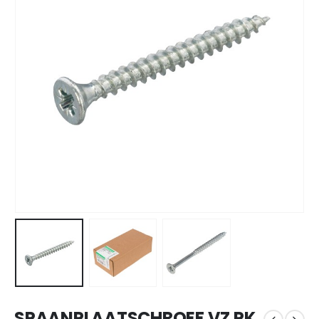
SPAANPLAATSCHROEF VZ PK