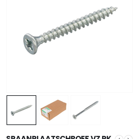
SPAANPLAATSCHROEF VZ PK