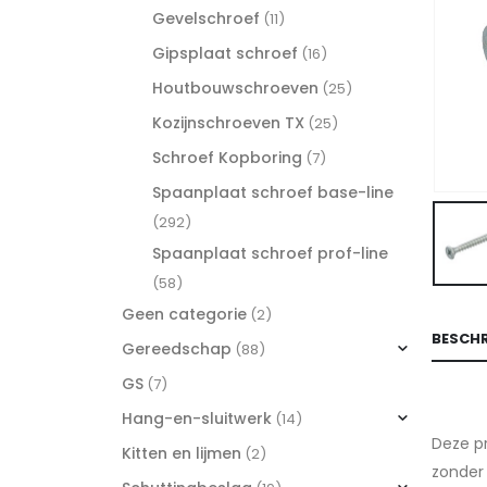
Gevelschroef
(11)
Gipsplaat schroef
(16)
Houtbouwschroeven
(25)
Kozijnschroeven TX
(25)
Schroef Kopboring
(7)
Spaanplaat schroef base-line
(292)
Spaanplaat schroef prof-line
(58)
Geen categorie
(2)
BESCHR
Gereedschap
(88)
GS
(7)
Hang-en-sluitwerk
(14)
Deze pr
Kitten en lijmen
(2)
zonder