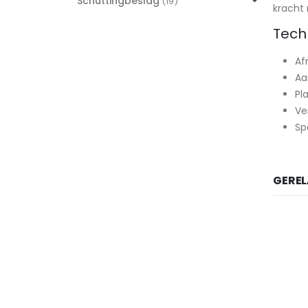
Schuttingbeslag
(19)
kracht 
Tech
Af
Aa
Pl
Ve
Sp
GERE