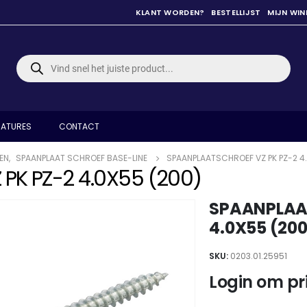
KLANT WORDEN?
BESTELLIJST
MIJN WI
Producten
zoeken
ATURES
CONTACT
EN
,
SPAANPLAAT SCHROEF BASE-LINE
SPAANPLAATSCHROEF VZ PK PZ-2 4
PK PZ-2 4.0X55 (200)
SPAANPLAAT
4.0X55 (200
SKU:
0203.01.25951
Login om pri