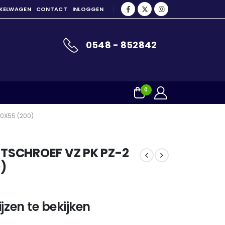
NKELWAGEN
CONTACT
INLOGGEN
0548 - 852842
0
.0X55 (200)
SCHROEF VZ PK PZ-2
)
jzen te bekijken