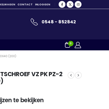
NKELWAGEN
CONTACT
INLOGGEN
0548 - 852842
0
.0X40 (200)
SCHROEF VZ PK PZ-2
0)
jzen te bekijken