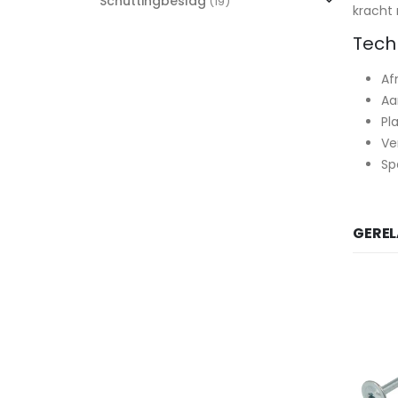
Schuttingbeslag
(19)
kracht 
Tech
Af
Aa
Pl
Ve
Sp
GERE