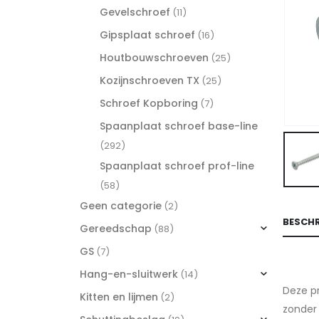
Gevelschroef
(11)
Gipsplaat schroef
(16)
Houtbouwschroeven
(25)
Kozijnschroeven TX
(25)
Schroef Kopboring
(7)
Spaanplaat schroef base-line
(292)
Spaanplaat schroef prof-line
(58)
Geen categorie
(2)
BESCHR
Gereedschap
(88)
GS
(7)
Hang-en-sluitwerk
(14)
Deze pr
Kitten en lijmen
(2)
zonder