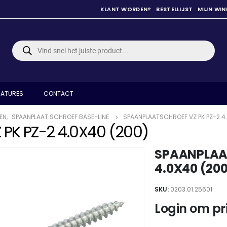
KLANT WORDEN?
BESTELLIJST
MIJN WI
Producten
zoeken
ATURES
CONTACT
EN
,
SPAANPLAAT SCHROEF BASE-LINE
SPAANPLAATSCHROEF VZ PK PZ-2 4
PK PZ-2 4.0X40 (200)
SPAANPLAAT
4.0X40 (20
SKU:
0203.01.25601
Login om pri