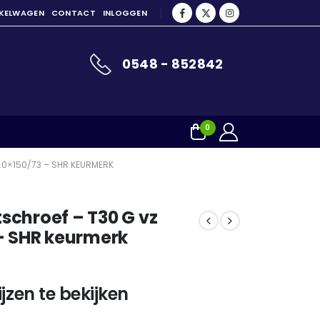
NKELWAGEN
CONTACT
INLOGGEN
0548 - 852842
0
.0×150/73 – SHR KEURMERK
chroef – T30 G vz
– SHR keurmerk
jzen te bekijken