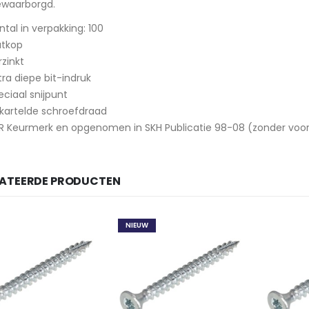
gewaarborgd.
ntal in verpakking: 100
atkop
rzinkt
tra diepe bit-indruk
eciaal snijpunt
kartelde schroefdraad
R Keurmerk en opgenomen in SKH Publicatie 98-08 (zonder voo
LATEERDE PRODUCTEN
NIEUW