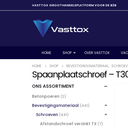
VASTTOX GROOTHANDELSPLATFORM VOOR DE B2B
HOME
SHOP
OVER VASTTOX
VAC
HOME
SHOP
BEVESTIGINGSMATERIAAL
,
SCHROEV
Spaanplaatschroef – T30
ONS ASSORTIMENT
Betonpoeren
(2)
Bevestigingsmateriaal
(441)
Schroeven
(441)
Afstandschroef verzinkt TX
(7)