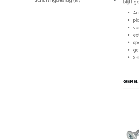
Schuttingbeslag
(19)
blijft 
Aa
pl
ve
ex
sp
ge
SH
GERE