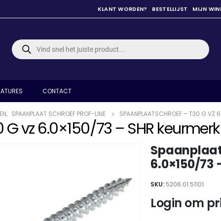
KLANT WORDEN?
BESTELLIJST
MIJN WI
Producten
zoeken
ATURES
CONTACT
EN
,
SPAANPLAAT SCHROEF PROF-LINE
SPAANPLAATSCHROEF – T30 G VZ 6
 G vz 6.0×150/73 – SHR keurmerk
Spaanplaats
6.0×150/73 
SKU:
5206.01.51101
Login om pri