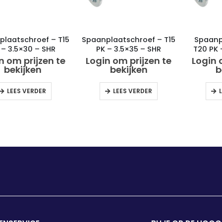
plaatschroef – T15
Spaanplaatschroef – T15
Spaanp
 – 3.5×30 – SHR
PK – 3.5×35 – SHR
T20 PK 
keurmerk
keurmerk
k
n om prijzen te
Login om prijzen te
Login 
bekijken
bekijken
b
LEES VERDER
LEES VERDER