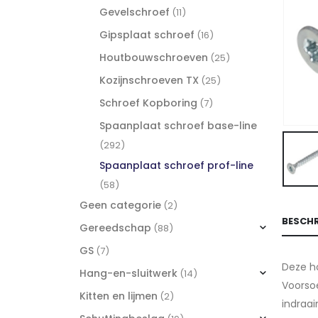
Gevelschroef
(11)
Gipsplaat schroef
(16)
Houtbouwschroeven
(25)
Kozijnschroeven TX
(25)
Schroef Kopboring
(7)
Spaanplaat schroef base-line
(292)
Spaanplaat schroef prof-line
(58)
Geen categorie
(2)
BESCHR
Gereedschap
(88)
GS
(7)
Deze h
Hang-en-sluitwerk
(14)
Voorsoe
Kitten en lijmen
(2)
indraa