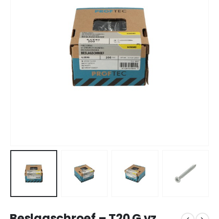
Beslagschroef – T20 G vz