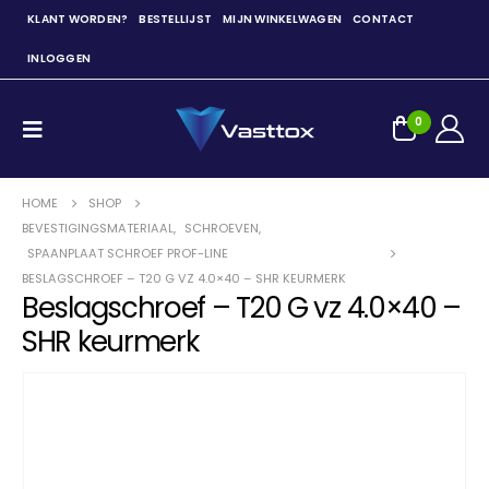
KLANT WORDEN?
BESTELLIJST
MIJN WINKELWAGEN
CONTACT
INLOGGEN
0
HOME
SHOP
BEVESTIGINGSMATERIAAL
,
SCHROEVEN
,
SPAANPLAAT SCHROEF PROF-LINE
BESLAGSCHROEF – T20 G VZ 4.0×40 – SHR KEURMERK
Beslagschroef – T20 G vz 4.0×40 –
SHR keurmerk