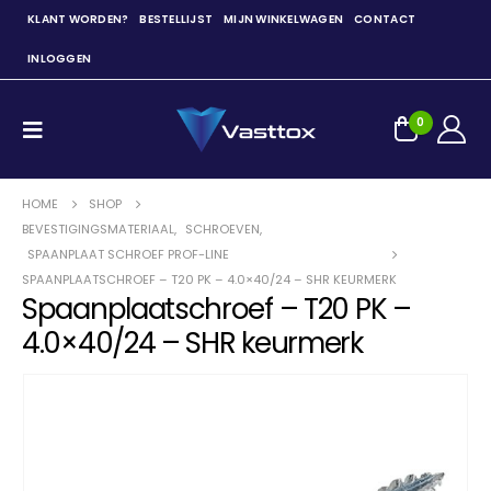
KLANT WORDEN?
BESTELLIJST
MIJN WINKELWAGEN
CONTACT
INLOGGEN
0
HOME
SHOP
BEVESTIGINGSMATERIAAL
,
SCHROEVEN
,
SPAANPLAAT SCHROEF PROF-LINE
SPAANPLAATSCHROEF – T20 PK – 4.0×40/24 – SHR KEURMERK
Spaanplaatschroef – T20 PK –
4.0×40/24 – SHR keurmerk