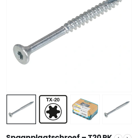
Spaanplaatschroef – T20 PK