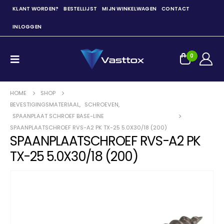
KLANT WORDEN?
BESTELLIJST
MIJN WINKELWAGEN
CONTACT
INLOGGEN
0
HOME
SHOP
BEVESTIGINGSMATERIAAL
,
SCHROEVEN
,
SPAANPLAAT SCHROEF BASE-LINE
SPAANPLAATSCHROEF RVS-A2 PK TX-25 5.0X30/18 (200)
SPAANPLAATSCHROEF RVS-A2 PK
TX-25 5.0X30/18 (200)