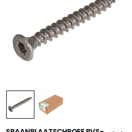
SPAANPLAATSCHROEF RVS-