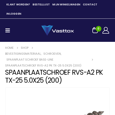
KLANT WORDEN?
BESTELLIJST
MIJN WINKELWAGEN
CONTACT
INLOGGEN
0
HOME
SHOP
BEVESTIGINGSMATERIAAL
,
SCHROEVEN
,
SPAANPLAAT SCHROEF BASE-LINE
SPAANPLAATSCHROEF RVS-A2 PK TX-25 5.0X25 (200)
SPAANPLAATSCHROEF RVS-A2 PK
TX-25 5.0X25 (200)