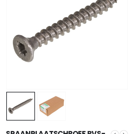
SPAANPLAATSCHROEF RVS-