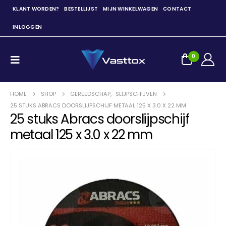
KLANT WORDEN?
BESTELLIJST
MIJN WINKELWAGEN
CONTACT
INLOGGEN
0
HOME
SHOP
GEREEDSCHAP
,
SLIJPSCHIJVEN
25 STUKS ABRACS DOORSLIJPSCHIJF METAAL 125 X 3.0 X 22 MM
25 stuks Abracs doorslijpschijf
metaal 125 x 3.0 x 22 mm