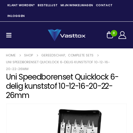
KLANT WORDEN?
BESTELLIJST
MIJN WINKELWAGEN
CONTACT
INLOGGEN
0
HOME
SHOP
GEREEDSCHAP
,
COMPLETE SETS
UNI SPEEDBORENSET QUICKLOCK 6-DELIG KUNSTSTOF 10-12-16-
20-22-26MM
Uni Speedborenset Quicklock 6-
delig kunststof 10-12-16-20-22-
26mm