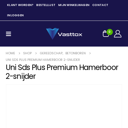
KLANT WORDEN?
BESTELLIJST
MIJN WINKELWAGEN
CONTACT
INLOGGEN
0
HOME
SHOP
GEREEDSCHAP
,
BETONBOREN
UNI SDS PLUS PREMIUM HAMERBOOR 2-SNIJDER
Uni Sds Plus Premium Hamerboor
2-snijder