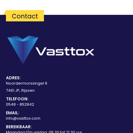
Contact
ADRES:
Noordermorssingel 9
7461 JP, Rijssen
TELEFOON:
0548 - 852842
EMAIL:
info@vasttox.com
BEREIKBAAR:
Maandag t/m vrijdag: 08.30 tot 21.30 uur