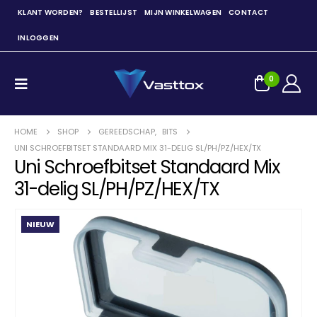
KLANT WORDEN?
BESTELLIJST
MIJN WINKELWAGEN
CONTACT
INLOGGEN
0
HOME
SHOP
GEREEDSCHAP
,
BITS
UNI SCHROEFBITSET STANDAARD MIX 31-DELIG SL/PH/PZ/HEX/TX
Uni Schroefbitset Standaard Mix
31-delig SL/PH/PZ/HEX/TX
NIEUW