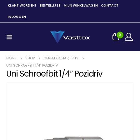
KLANT WORDEN?
BESTELLIJST
MIJN WINKELWAGEN
CONTACT
INLOGGEN
0
HOME
SHOP
GEREEDSCHAP
,
BITS
UNI SCHROEFBIT 1/4” POZIDRIV
Uni Schroefbit 1/4” Pozidriv