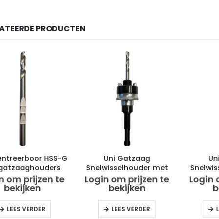
LATEERDE PRODUCTEN
entreerboor HSS-G
Uni Gatzaag
Un
 gatzaaghouders
Snelwisselhouder met
Snelwi
104mm
veer Sds Plus tbv
veer 
n om prijzen te
Login om prijzen te
Login 
gatzagen 32-210mm
gatza
bekijken
bekijken
b
LEES VERDER
LEES VERDER