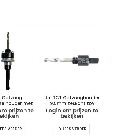
i Gatzaag
Uni TCT Gatzaaghouder
sselhouder met
9.5mm zeskant tbv
Sds Plus tbv
gatzagen 14-30mm
om prijzen te
Login om prijzen te
gen 32-210mm
ekijken
bekijken
LEES VERDER
LEES VERDER