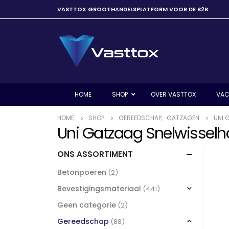
VASTTOX GROOTHANDELSPLATFORM VOOR DE B2B
HOME
SHOP
OVER VASTTOX
VAC
HOME
SHOP
GEREEDSCHAP
,
GATZAGEN
UNI 
Uni Gatzaag Snelwissel
ONS ASSORTIMENT
Betonpoeren
(2)
Bevestigingsmateriaal
(441)
Geen categorie
(2)
Gereedschap
(88)