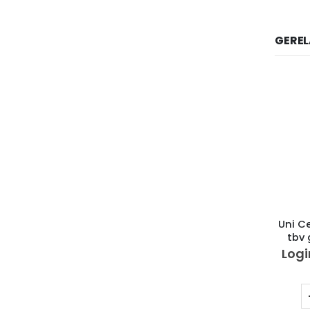
GERE
Uni C
tbv
Logi