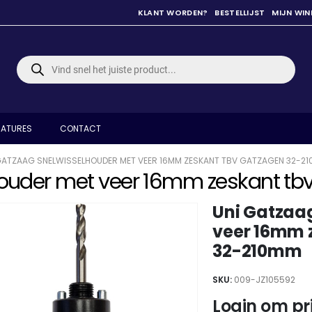
KLANT WORDEN?
BESTELLIJST
MIJN WI
Producten
zoeken
ATURES
CONTACT
GATZAAG SNELWISSELHOUDER MET VEER 16MM ZESKANT TBV GATZAGEN 32-2
houder met veer 16mm zeskant t
Uni Gatzaa
veer 16mm 
32-210mm
SKU:
009-JZ105592
Login om pri