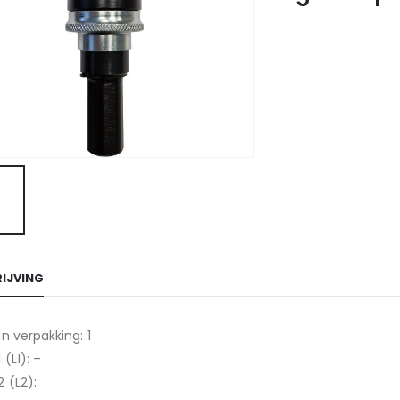
IJVING
in verpakking: 1
 (L1): –
 (L2):