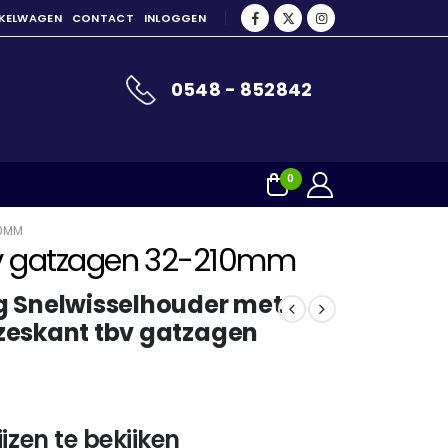
NKELWAGEN
CONTACT
INLOGGEN
0548 - 852842
0
10MM
bv gatzagen 32-210mm
g Snelwisselhouder met
zeskant tbv gatzagen
jzen te bekijken