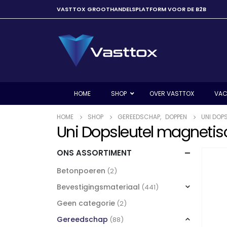
VASTTOX GROOTHANDELSPLATFORM VOOR DE B2B
HOME
SHOP
OVER VASTTOX
VAC
HOME
SHOP
GEREEDSCHAP
,
DOPPEN
UNI DOP
Uni Dopsleutel magnetisc
ONS ASSORTIMENT
Betonpoeren
(2)
Bevestigingsmateriaal
(441)
Geen categorie
(2)
Gereedschap
(88)