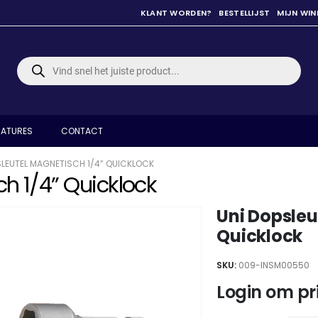
KLANT WORDEN?
BESTELLIJST
MIJN WI
Producten
zoeken
ATURES
CONTACT
SLEUTEL MAGNETISCH 1/4” QUICKLOCK
h 1/4” Quicklock
Uni Dopsleu
Quicklock
SKU:
009-INSM00550
Login om pri