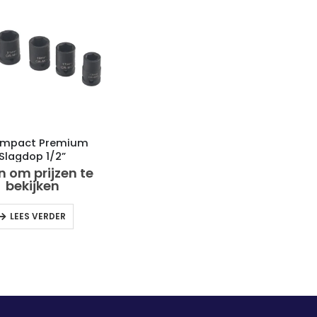
 Impact Premium
Slagdop 1/2”
innenvierkant
n om prijzen te
bekijken
LEES VERDER