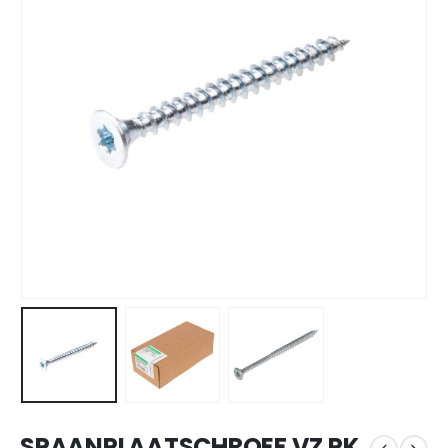
SPAANPLAATSCHROEF VZ PK