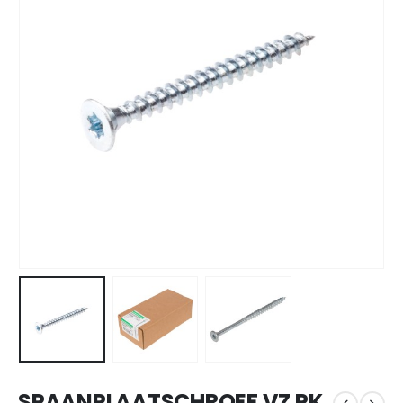
SPAANPLAATSCHROEF VZ PK